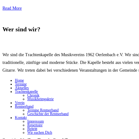
Read More
Wer sind wir?
Wir sind die Trachtenkapelle des Musikvereins 1962 Oerlenbach e.V. Wir sin
traditionelle, zünftige und moderne Stücke. Die Kapelle besteht aus vielen 
Gitarre. Wir treten dabei bei verschiedenen Veranstaltungen in der Gemeind
Home
Termine
Aktuelles
Trachtenkapelle
Chronik
Musikheimgalerie
Verein
Rentnerband
Termine Rentnerband
Geschichte der Rentnerband
Kontakt
Impressum
Repertoire
Beitritt
Wir suchen Dich